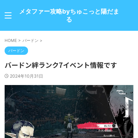
メタファー攻略byちゅこっと陽だま
る
HOME
>
バードン
>
バードン
バードン絆ランク7イベント情報です
2024年10月31日