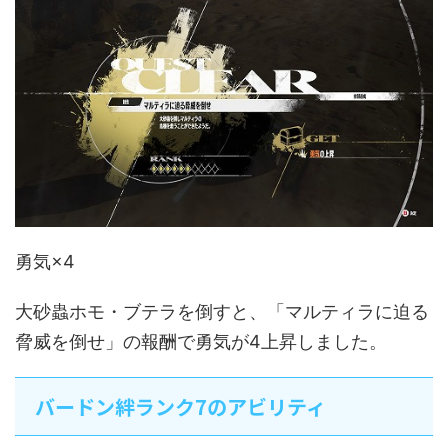
勇気×4
大砂蟲ホモ・ブテラを倒すと、「マルティラに迫る
脅威を倒せ」の報酬で勇気が4上昇しました。
バードン絆ランク7のアビリティ