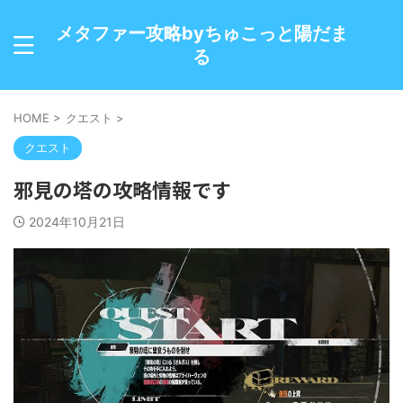
メタファー攻略byちゅこっと陽だま
る
HOME
>
クエスト
>
クエスト
邪見の塔の攻略情報です
2024年10月21日