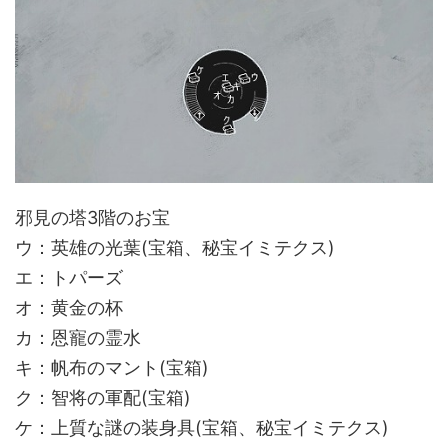
邪見の塔3階のお宝
ウ：英雄の光葉(宝箱、秘宝イミテクス)
エ：トパーズ
オ：黄金の杯
カ：恩寵の霊水
キ：帆布のマント(宝箱)
ク：智将の軍配(宝箱)
ケ：上質な謎の装身具(宝箱、秘宝イミテクス)