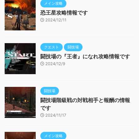
メイン攻略
恐王星攻略情報です
2024/12/11
クエスト
闘技場
闘技場の『王者』になれ攻略情報です
2024/12/9
闘技場
闘技場階級戦の対戦相手と報酬の情報
です
2024/11/17
メイン攻略