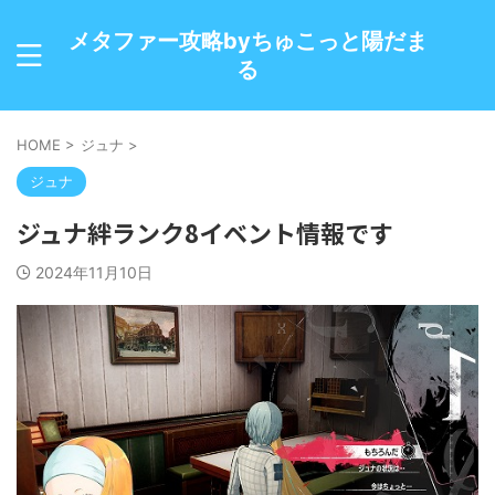
メタファー攻略byちゅこっと陽だま
る
HOME
>
ジュナ
>
ジュナ
ジュナ絆ランク8イベント情報です
2024年11月10日