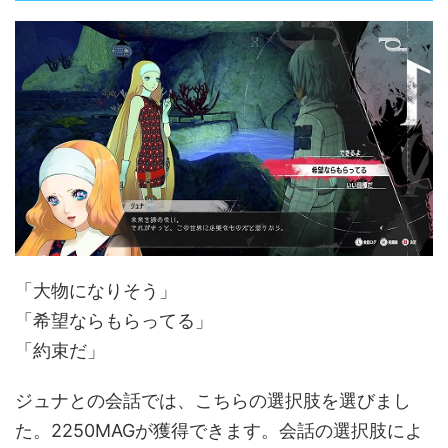
「大物になりそう」
「希望ならもらってる」
「約束だ」
ジュナとの会話では、こちらの選択肢を選びまし
た。2250MAGが獲得できます。会話の選択肢によ