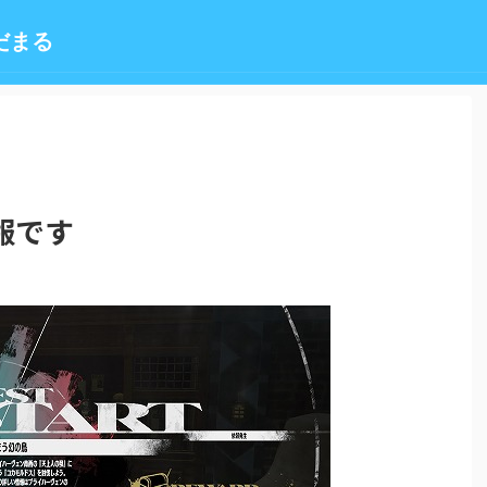
だまる
報です