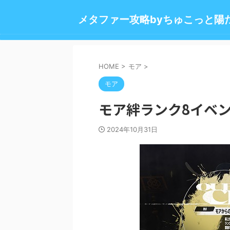
メタファー攻略byちゅこっと陽
HOME
>
モア
>
モア
モア絆ランク8イベ
2024年10月31日