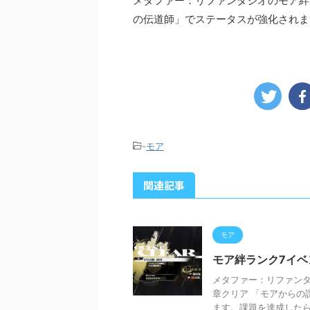
メタファー：リファンタジオのモア絆
の伝道師」でステータスが強化されま
-
モア
関連記事
モア
モア絆ランク7イベ
メタファー：リファンタ
章クリア 「モアからの
ます。課題を達成したら、