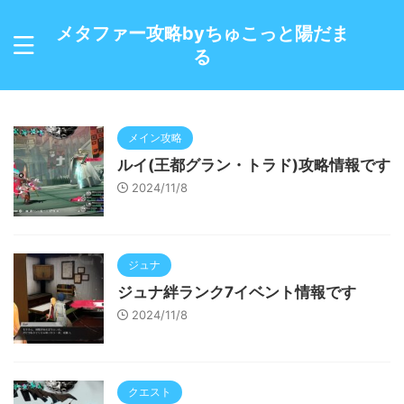
メタファー攻略byちゅこっと陽だま
る
メイン攻略
ルイ(王都グラン・トラド)攻略情報です
2024/11/8
ジュナ
ジュナ絆ランク7イベント情報です
2024/11/8
クエスト