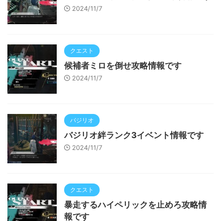
2024/11/7
クエスト
候補者ミロを倒せ攻略情報です
2024/11/7
バジリオ
バジリオ絆ランク3イベント情報です
2024/11/7
クエスト
暴走するハイペリックを止めろ攻略情
報です