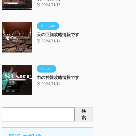
2024/11/17
メイン攻略
天の巨顔攻略情報です
2024/11/14
クエスト
力の神髄攻略情報です
2024/11/14
検
索