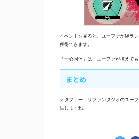
イベントを見ると、ユーファが絆ラン
獲得できます。
「一心同体」は、ユーファが控えでも
まとめ
メタファー：リファンタジオのユーフ
生しますね。