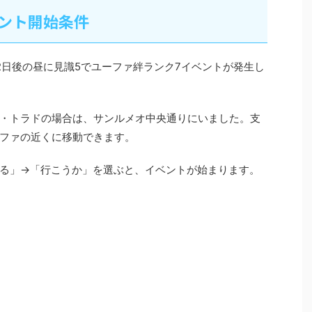
ント開始条件
2日後の昼に見識5でユーファ絆ランク7イベントが発生し
・トラドの場合は、サンルメオ中央通りにいました。支
ファの近くに移動できます。
る」→「行こうか」を選ぶと、イベントが始まります。