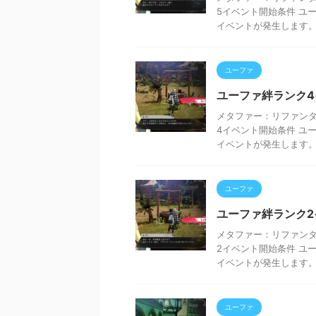
5イベント開始条件 ユ
イベントが発生します。 
ユーファ
ユーファ絆ランク
メタファー：リファンタ
4イベント開始条件 ユ
イベントが発生します。 
ユーファ
ユーファ絆ランク2
メタファー：リファンタ
2イベント開始条件 ユ
イベントが発生します。 
ユーファ