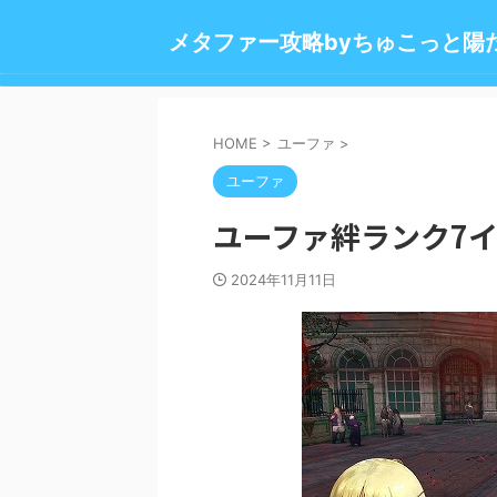
メタファー攻略byちゅこっと陽
HOME
>
ユーファ
>
ユーファ
ユーファ絆ランク7
2024年11月11日