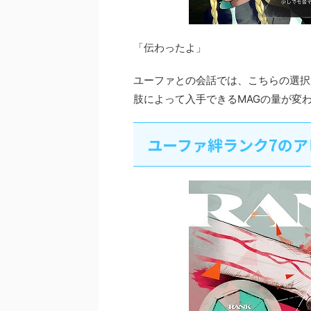
「伝わったよ」
ユーファとの会話では、こちらの選択
肢によって入手できるMAGの量が変
ユーファ絆ランク7のア