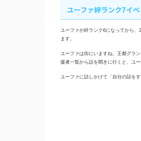
ユーファ絆ランク7イベ
ユーファが絆ランク6になってから、
ます。
ユーファは街にいますね。王都グラン
援者一覧から話を聞きに行くと、ユー
ユーファに話しかけて「自分の話をす