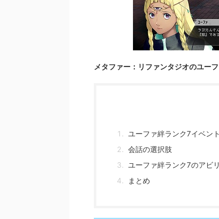
メタファー：リファンタジオのユーフ
ユーファ絆ランク7イベン
会話の選択肢
ユーファ絆ランク7のアビ
まとめ