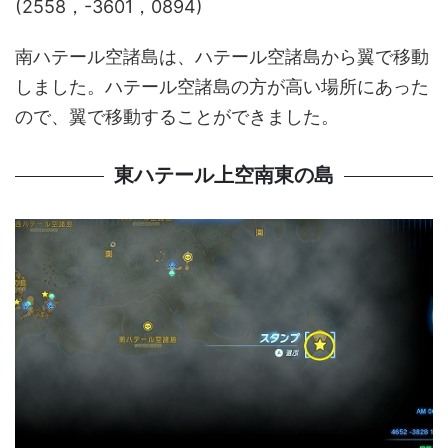
(2558，-3601，0894)
南ハテール空諸島は、ハテール空諸島から翼で移動
しました。ハテール空諸島の方が高い場所にあった
ので、翼で移動することができました。
東ハテール上空南東の島