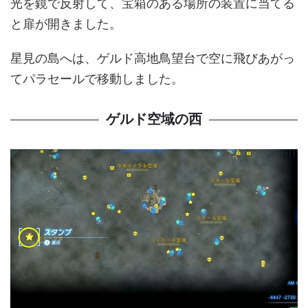
光を鏡で反射して、宝箱のある場所の装置に当てる
と扉が開きました。
星見の島へは、ゲルド高地鳥望台で空に飛びあがっ
てパラセールで移動しました。
ゲルド空域の西