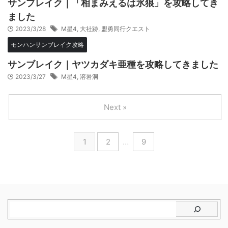
サンブレイク｜「相まみえるは氷狼」を攻略してき
ました
2023/3/28
M星4
,
大社跡
,
盟勇同行クエスト
モンハンサンブレイク攻略
サンブレイク｜ヤツカダキ亜種を攻略してきました
2023/3/27
M星4
,
溶岩洞
Next »
1
2
…
9