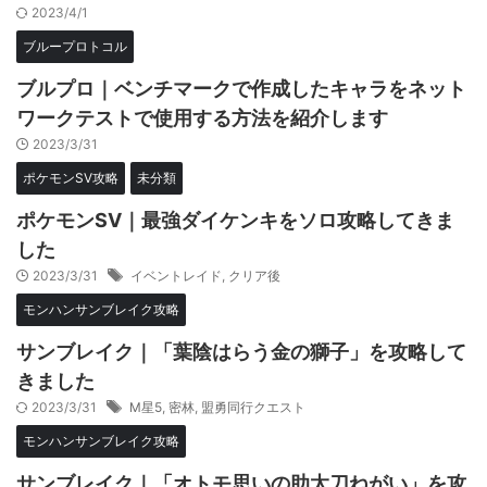
2023/4/1
ブループロトコル
ブルプロ｜ベンチマークで作成したキャラをネット
ワークテストで使用する方法を紹介します
2023/3/31
ポケモンSV攻略
未分類
ポケモンSV｜最強ダイケンキをソロ攻略してきま
した
2023/3/31
イベントレイド
,
クリア後
モンハンサンブレイク攻略
サンブレイク｜「葉陰はらう金の獅子」を攻略して
きました
2023/3/31
M星5
,
密林
,
盟勇同行クエスト
モンハンサンブレイク攻略
サンブレイク｜「オトモ思いの助太刀ねがい」を攻