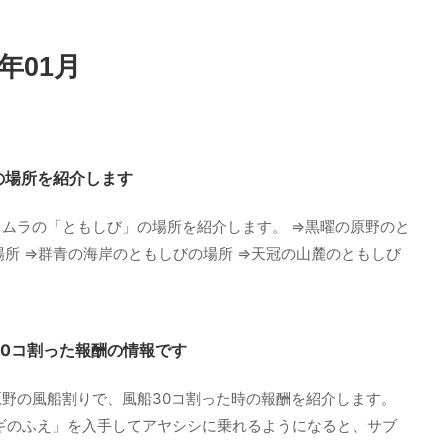
年01月
の場所を紹介します
ムラの「ともしび」の場所を紹介します。 ⇒黒曜の原野のと
場所 ⇒群青の海岸のともしびの場所 ⇒天冠の山麓のともしび
0コ割った報酬の情報です
野の風船割りで、風船30コ割った時の報酬を紹介します。
ナギのふえ」を入手してアヤシシに乗れるようになると、サブ