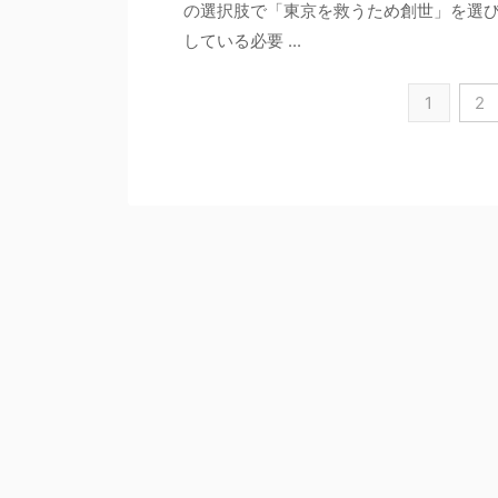
の選択肢で「東京を救うため創世」を選
している必要 ...
1
2