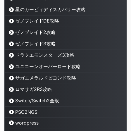
星のカービィディスカバリー攻略
ゼノブレイドDE攻略
ゼノブレイド2攻略
ゼノブレイド3攻略
ドラクエモンスターズ3攻略
ユニコーンオーバーロード攻略
サガエメラルドビヨンド攻略
ロマサガ2RS攻略
Switch/Switch2全般
PSO2NGS
wordpress