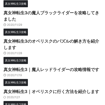
真女神転生3攻略
真女神転生3の魔人ブラックライダーを攻略してき
ました
2020/11/29
真女神転生3攻略
真女神転生3のオベリスクのパズルの解き方を紹介
します
2020/11/28
真女神転生3攻略
真女神転生3｜魔人レッドライダーの攻略情報です
2020/11/19
真女神転生3攻略
真女神転生3｜オベリスクに行く方法を紹介します
2020/12/1
真女神転生3攻略