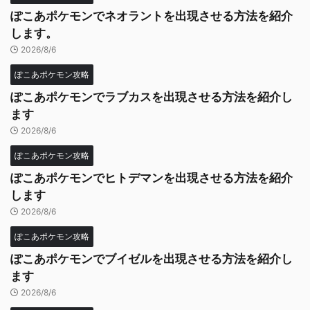
ぽこあポケモンでネオラントを出現させる方法を紹介
します。
2026/8/6
ぽこあポケモン攻略
ぽこあポケモンでラブカスを出現させる方法を紹介し
ます
2026/8/6
ぽこあポケモン攻略
ぽこあポケモンでヒトデマンを出現させる方法を紹介
します
2026/8/6
ぽこあポケモン攻略
ぽこあポケモンでブイゼルを出現させる方法を紹介し
ます
2026/8/6