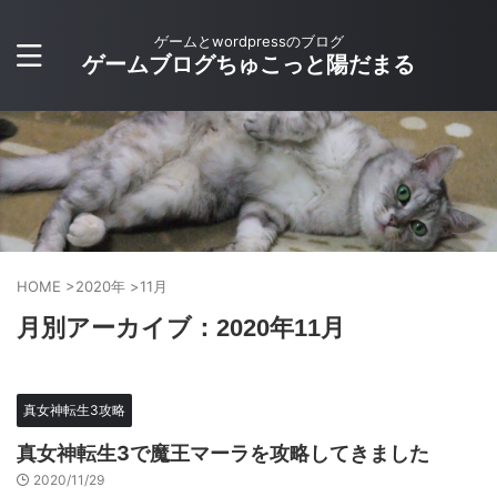
ゲームとwordpressのブログ
ゲームブログちゅこっと陽だまる
HOME
>
2020年
>
11月
月別アーカイブ：2020年11月
真女神転生3攻略
真女神転生3で魔王マーラを攻略してきました
2020/11/29