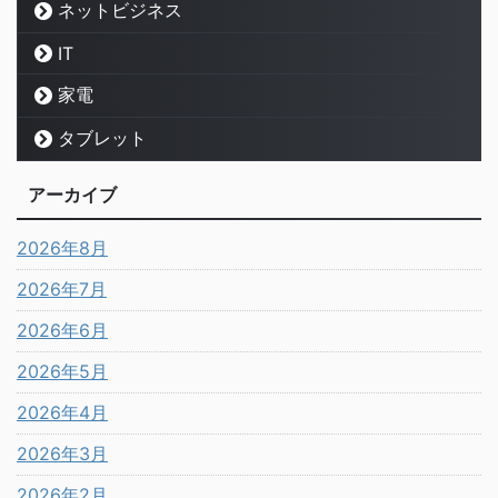
ネットビジネス
IT
家電
タブレット
アーカイブ
2026年8月
2026年7月
2026年6月
2026年5月
2026年4月
2026年3月
2026年2月