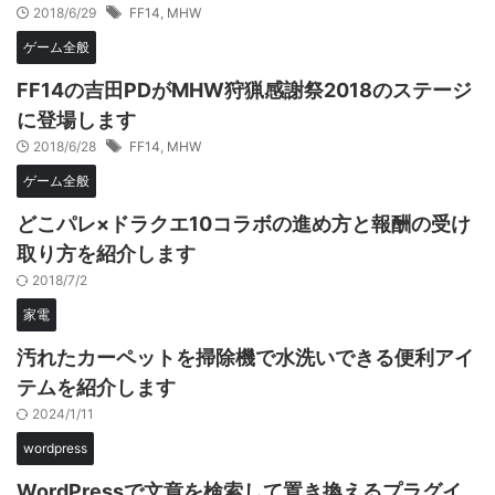
2018/6/29
FF14
,
MHW
ゲーム全般
FF14の吉田PDがMHW狩猟感謝祭2018のステージ
に登場します
2018/6/28
FF14
,
MHW
ゲーム全般
どこパレ×ドラクエ10コラボの進め方と報酬の受け
取り方を紹介します
2018/7/2
家電
汚れたカーペットを掃除機で水洗いできる便利アイ
テムを紹介します
2024/1/11
wordpress
WordPressで文章を検索して置き換えるプラグイ