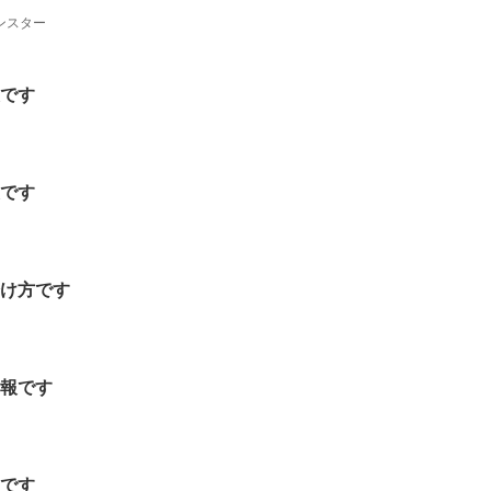
ンスター
報です
報です
分け方です
情報です
報です