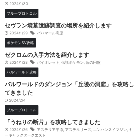
2024/1/30
ブループロトコル
セヴラン墳墓遺跡調査の場所を紹介します
2024/1/29
バハマール高原
ポケモンSV攻略
ゼクロムの入手方法を紹介します
2024/1/28
バイオレット
,
伝説ポケモン
,
藍の円盤
パルワールド攻略
パルワールドのダンジョン「丘陵の洞窟」を攻略し
てきました
2024/2/4
ブループロトコル
「うねりの断片」を攻略してきました
2024/1/26
アステリア平原
,
アステルリーズ
,
エンハンスイマジン
,
キ
ーキャラクタークエスト