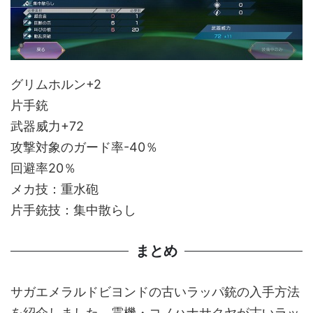
グリムホルン+2
片手銃
武器威力+72
攻撃対象のガード率-40％
回避率20％
メカ技：重水砲
片手銃技：集中散らし
まとめ
サガエメラルドビヨンドの古いラッパ銃の入手方法
を紹介しました。霊機・コノハナサクヤが古いラッ