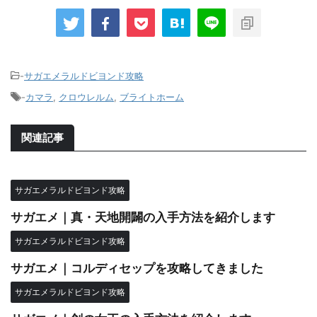
-
サガエメラルドビヨンド攻略
-
カマラ
,
クロウレルム
,
ブライトホーム
関連記事
サガエメラルドビヨンド攻略
サガエメ｜真・天地開闢の入手方法を紹介します
サガエメラルドビヨンド攻略
サガエメ｜コルディセップを攻略してきました
サガエメラルドビヨンド攻略