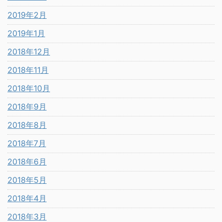
2019年2月
2019年1月
2018年12月
2018年11月
2018年10月
2018年9月
2018年8月
2018年7月
2018年6月
2018年5月
2018年4月
2018年3月