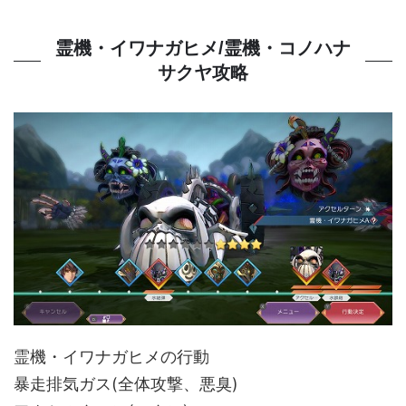
霊機・イワナガヒメ/霊機・コノハナ
サクヤ攻略
霊機・イワナガヒメの行動
暴走排気ガス(全体攻撃、悪臭)