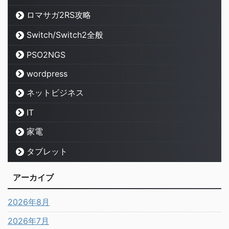
ロマサガ2RS攻略
Switch/Switch2全般
PSO2NGS
wordpress
ネットビジネス
IT
家電
タブレット
アーカイブ
2026年8月
2026年7月