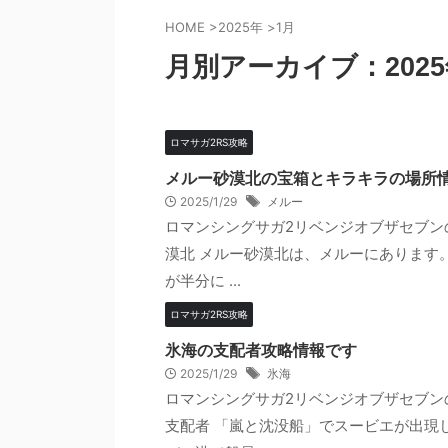
HOME
>
2025年
>
1月
月別アーカイブ：2025
ロマサガ2RS攻略
メルー砂漠北の宝箱とキラキラの場所
2025/1/29
メルー
ロマンシングサガ2リベンジオブザセブン
漠北 メルー砂漠北は、メルーにあります。
が半分に ...
ロマサガ2RS攻略
氷海の支配者攻略情報です
2025/1/29
氷海
ロマンシングサガ2リベンジオブザセブン
支配者 「嵐と沈没船」でスービエが出現