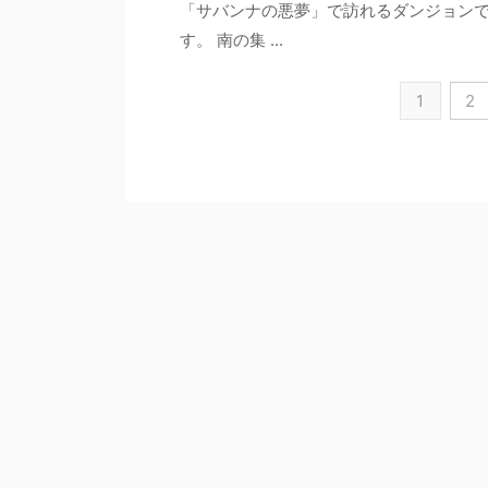
「サバンナの悪夢」で訪れるダンジョン
す。 南の集 ...
1
2