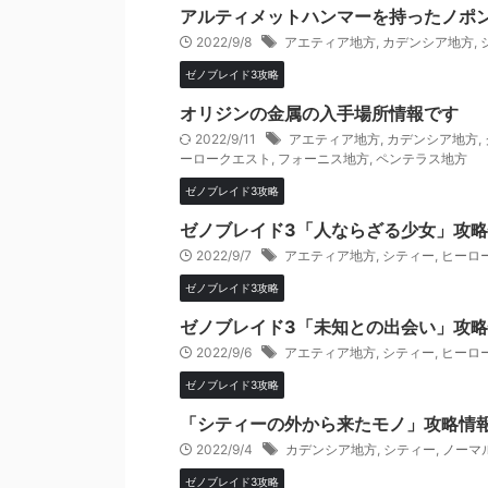
アルティメットハンマーを持ったノポ
2022/9/8
アエティア地方
,
カデンシア地方
,
ゼノブレイド3攻略
オリジンの金属の入手場所情報です
2022/9/11
アエティア地方
,
カデンシア地方
,
ーロークエスト
,
フォーニス地方
,
ペンテラス地方
ゼノブレイド3攻略
ゼノブレイド3「人ならざる少女」攻
2022/9/7
アエティア地方
,
シティー
,
ヒーロ
ゼノブレイド3攻略
ゼノブレイド3「未知との出会い」攻
2022/9/6
アエティア地方
,
シティー
,
ヒーロ
ゼノブレイド3攻略
「シティーの外から来たモノ」攻略情
2022/9/4
カデンシア地方
,
シティー
,
ノーマ
ゼノブレイド3攻略