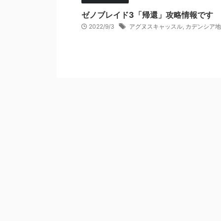
ゼノブレイド3「帰還」攻略情報です
2022/9/3
アグヌスキャッスル
,
カデンシア地