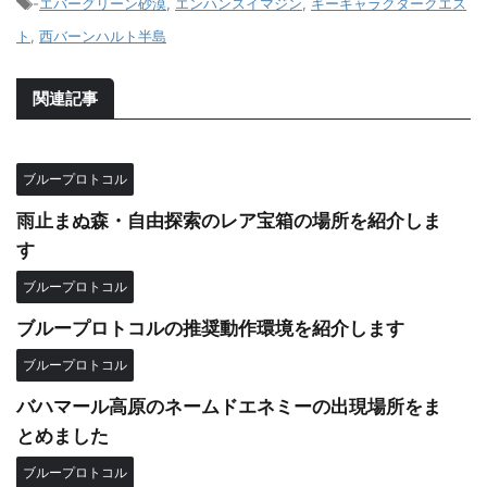
-
エバーグリーン砂漠
,
エンハンスイマジン
,
キーキャラクタークエス
ト
,
西バーンハルト半島
関連記事
ブループロトコル
雨止まぬ森・自由探索のレア宝箱の場所を紹介しま
す
ブループロトコル
ブループロトコルの推奨動作環境を紹介します
ブループロトコル
バハマール高原のネームドエネミーの出現場所をま
とめました
ブループロトコル