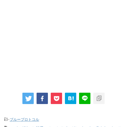
-
ブループロトコル