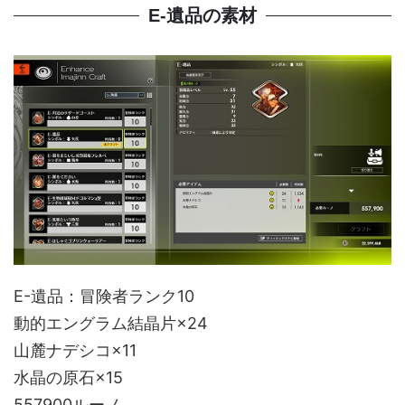
E-遺品の素材
E-遺品：冒険者ランク10
動的エングラム結晶片×24
山麓ナデシコ×11
水晶の原石×15
557900ルーノ