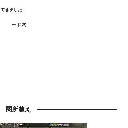
してきました
。
目次
関所越え