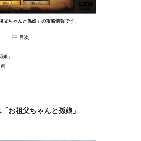
祖父ちゃんと孫娘」の攻略情報です
。
目次
孫娘」
場所
11「お祖父ちゃんと孫娘」