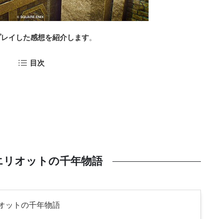
プレイした感想を紹介します
。
目次
エリオットの千年物語
オットの千年物語