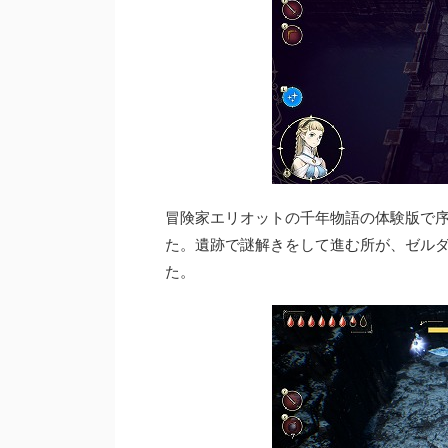
冒険家エリオットの千年物語の体験版で序
た。遺跡で謎解きをして進む所が、ゼル
た。