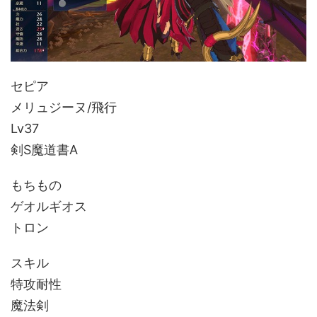
セピア
メリュジーヌ/飛行
Lv37
剣S魔道書A
もちもの
ゲオルギオス
トロン
スキル
特攻耐性
魔法剣