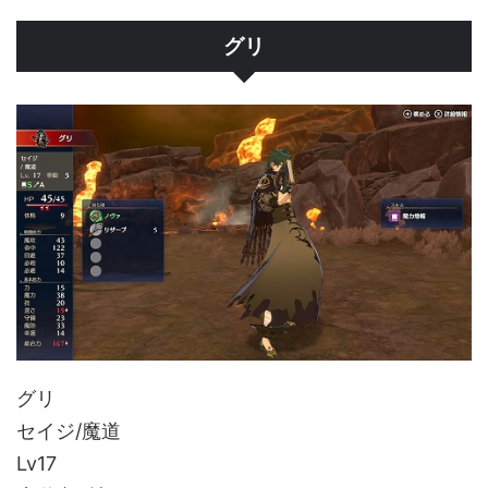
グリ
グリ
セイジ/魔道
Lv17