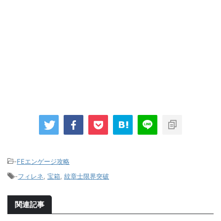
-
FEエンゲージ攻略
-
フィレネ
,
宝箱
,
紋章士限界突破
関連記事