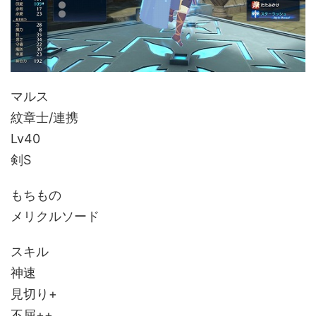
マルス
紋章士/連携
Lv40
剣S
もちもの
メリクルソード
スキル
神速
見切り+
不屈++