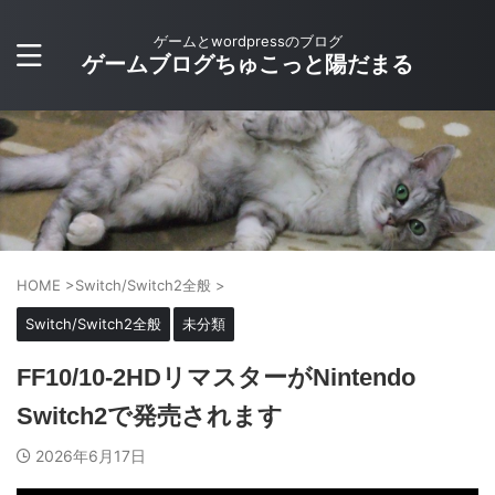
ゲームとwordpressのブログ
ゲームブログちゅこっと陽だまる
HOME
>
Switch/Switch2全般
>
Switch/Switch2全般
未分類
FF10/10-2HDリマスターがNintendo
Switch2で発売されます
2026年6月17日