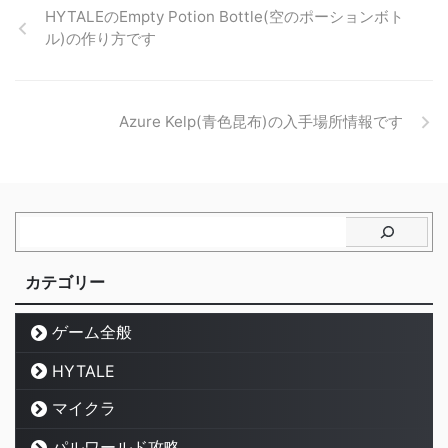
HYTALEのEmpty Potion Bottle(空のポーションボト
ル)の作り方です
Azure Kelp(青色昆布)の入手場所情報です
カテゴリー
ゲーム全般
HYTALE
マイクラ
パルワールド攻略