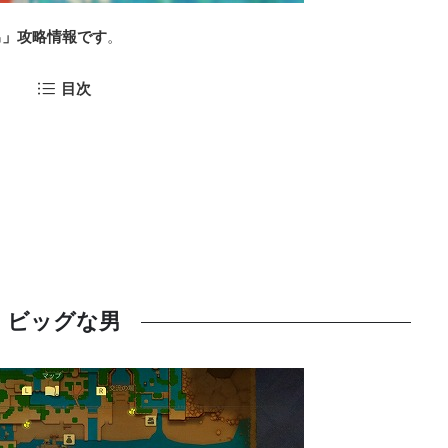
男」攻略情報です
。
目次
ビッグな男