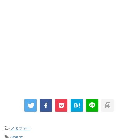
-
メタファー
-
攻略本