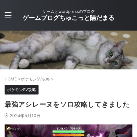
ゲームとwordpressのブログ
ゲームブログちゅこっと陽だまる
HOME
>
ポケモンSV攻略
>
ポケモンSV攻略
最強アシレーヌをソロ攻略してきました
2024年5月10日