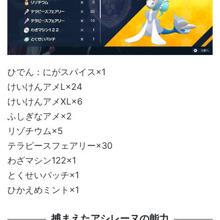
ひでん：にがスパイス×1
けいけんアメL×24
けいけんアメXL×6
ふしぎなアメ×2
リゾチウム×5
テラピースフェアリー×30
わざマシン122×1
とくせいパッチ×1
ひかえめミント×1
捕まえたアシレーヌの能力