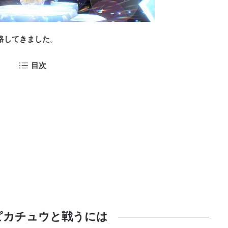
略してきました
。
目次
ピカチュウと戦うには