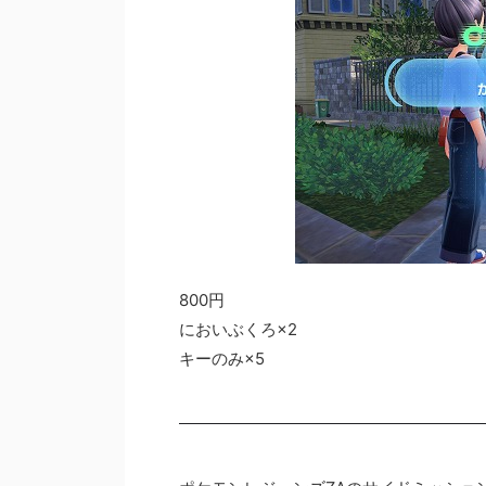
800円
においぶくろ×2
キーのみ×5