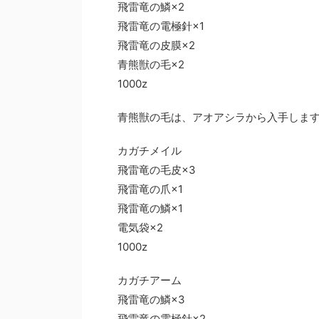
飛雷竜の鱗×2
飛雷竜の電極針×1
飛雷竜の皮膜×2
青熊獣の毛×2
1000z
青熊獣の毛は、アオアシラから入手しま
カガチメイル
飛雷竜の毛皮×3
飛雷竜の爪×1
飛雷竜の鱗×1
電気袋×2
1000z
カガチアーム
飛雷竜の鱗×3
飛雷竜の電極針×2