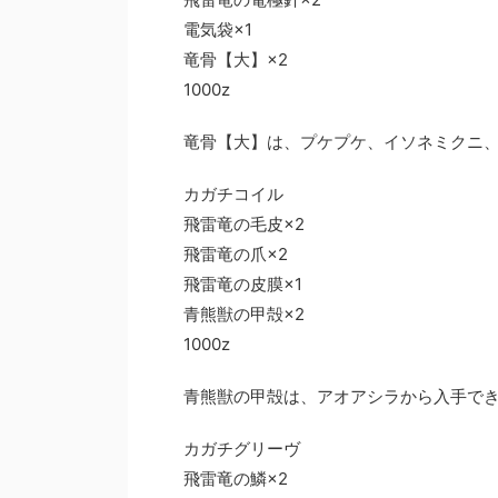
電気袋×1
竜骨【大】×2
1000z
竜骨【大】は、プケプケ、イソネミクニ
カガチコイル
飛雷竜の毛皮×2
飛雷竜の爪×2
飛雷竜の皮膜×1
青熊獣の甲殻×2
1000z
青熊獣の甲殻は、アオアシラから入手で
カガチグリーヴ
飛雷竜の鱗×2