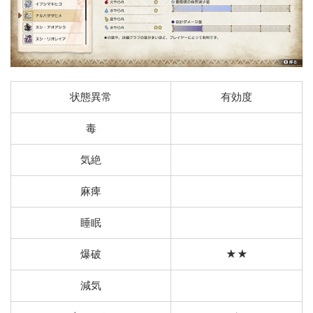
状態異常
有効度
毒
気絶
麻痺
睡眠
爆破
★★
減気