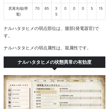
尻尾先端(帯
70
65
3
0
0
0
5
15
電)
5
ナルハタタヒメの弱点部位は、腹部(発電器官)で
す。
ナルハタタヒメの弱点属性は、龍属性です。
ナルハタタヒメの状態異常の有効度