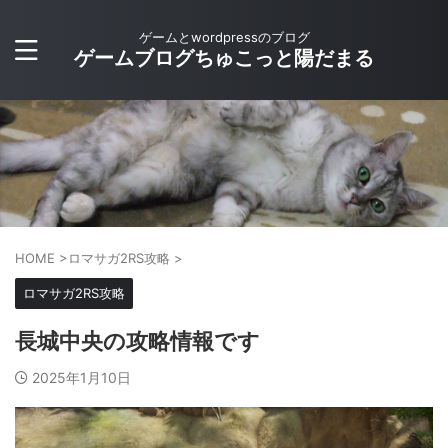
ゲームとwordpressのブログ
ゲームブログちゅこっと陽だまる
HOME
>
ロマサガ2RS攻略
>
ロマサガ2RS攻略
長城中央の攻略情報です
2025年1月10日