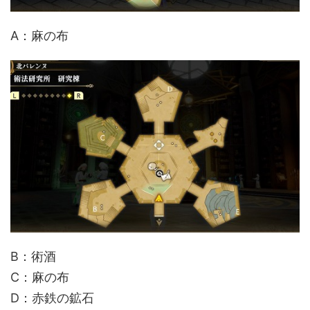
A：麻の布
B：術酒
C：麻の布
D：赤鉄の鉱石