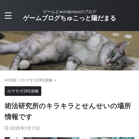
ゲームとwordpressのブログ
ゲームブログちゅこっと陽だまる
HOME
>
ロマサガ2RS攻略
>
ロマサガ2RS攻略
術法研究所のキラキラとせんせいの場所
情報です
2025年1月11日