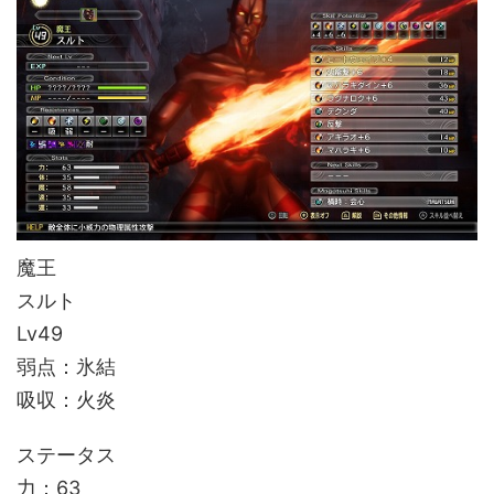
魔王
スルト
Lv49
弱点：氷結
吸収：火炎
ステータス
力：63