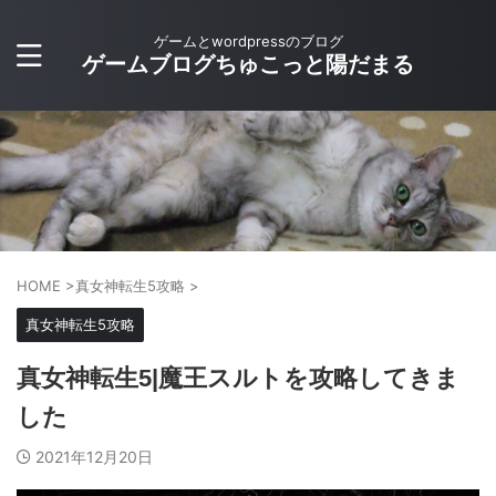
ゲームとwordpressのブログ
ゲームブログちゅこっと陽だまる
HOME
>
真女神転生5攻略
>
真女神転生5攻略
真女神転生5|魔王スルトを攻略してきま
した
2021年12月20日