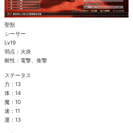
聖獣
シーサー
Lv19
弱点：火炎
耐性：電撃、衝撃
ステータス
力：13
体：14
魔：10
速：11
運：13