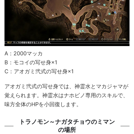
A：2000マッカ
B：モコイの写せ身×1
C：アオガミ弐式の写せ身×1
アオガミ弐式の写せ身では、神霊水とマカジャマが
覚えられます。神霊水はナホビノ専用のスキルで、
味方全体のHPを小回復します。
トラノモン～ナガタチョウのミマン
の場所