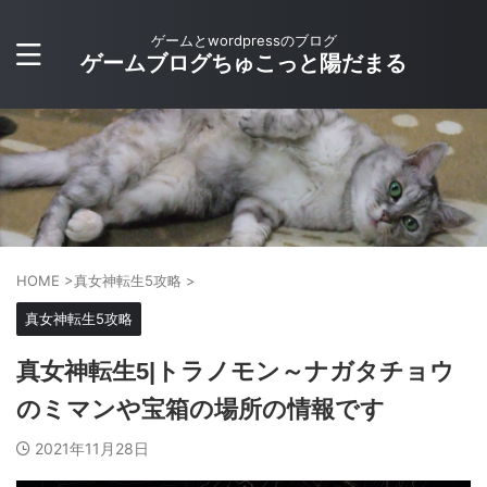
ゲームとwordpressのブログ
ゲームブログちゅこっと陽だまる
HOME
>
真女神転生5攻略
>
真女神転生5攻略
真女神転生5|トラノモン～ナガタチョウ
のミマンや宝箱の場所の情報です
2021年11月28日