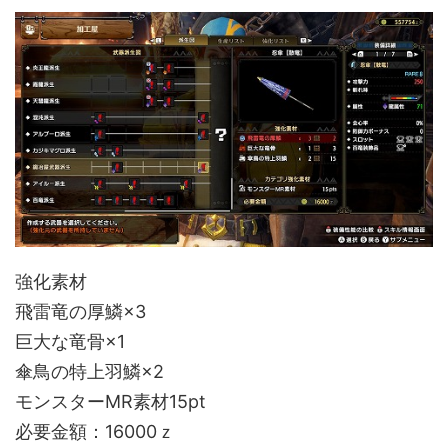
強化素材
飛雷竜の厚鱗×3
巨大な竜骨×1
傘鳥の特上羽鱗×2
モンスターMR素材15pt
必要金額：16000ｚ