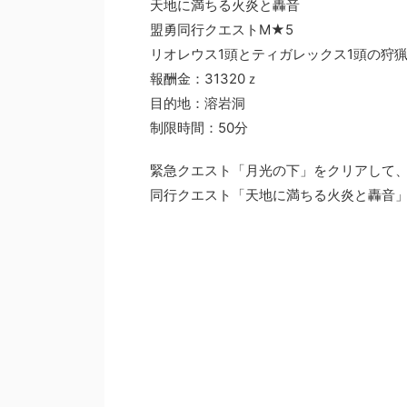
天地に満ちる火炎と轟音
盟勇同行クエストM★5
リオレウス1頭とティガレックス1頭の狩
報酬金：31320ｚ
目的地：溶岩洞
制限時間：50分
緊急クエスト「月光の下」をクリアして
同行クエスト「天地に満ちる火炎と轟音