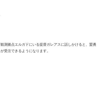
猟
、観測拠点エルガドにいる提督ガレアスに話しかけると、盟勇
」が受注できるようになります。