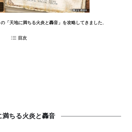
クの「天地に満ちる火炎と轟音」を攻略してきました
。
目次
に満ちる火炎と轟音