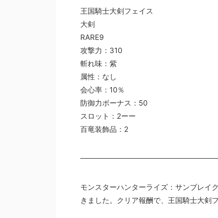
王国騎士大剣フェイス
大剣
RARE9
攻撃力：310
斬れ味：紫
属性：なし
会心率：10％
防御力ボーナス：50
スロット：2ーー
百竜装飾品：2
モンスターハンターライズ：サンブレイ
きました。クリア報酬で、王国騎士大剣