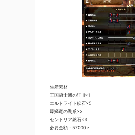
生産素材
王国騎士団の証Ⅲ×1
エルトライト鉱石×5
爆鱗竜の剛爪×2
セントリア鉱石×3
必要金額：57000ｚ