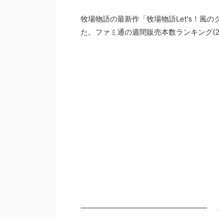
牧場物語の最新作「牧場物語Let's！風の
た。ファミ通の週間販売本数ランキング(20