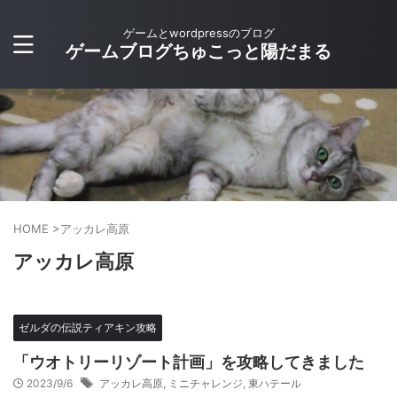
ゲームとwordpressのブログ
ゲームブログちゅこっと陽だまる
HOME
>
アッカレ高原
アッカレ高原
ゼルダの伝説ティアキン攻略
「ウオトリーリゾート計画」を攻略してきました
2023/9/6
アッカレ高原
,
ミニチャレンジ
,
東ハテール