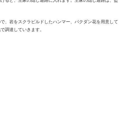
開けると、王家の隠し通路に入れます。王家の隠し通路は、監
ので、岩をスクラビルドしたハンマー、バクダン花を用意して
地で調達していきます。