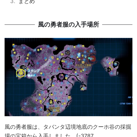
まとめ
風の勇者服の入手場所
風の勇者服は、タバンタ辺境地底のクーホ谷の採掘
場の宝箱から入手しました。(-3787，