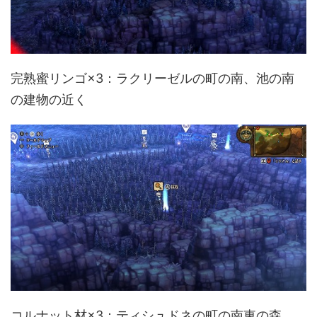
完熟蜜リンゴ×3：ラクリーゼルの町の南、池の南
の建物の近く
コルナット材×3：ティシュドネの町の南東の森