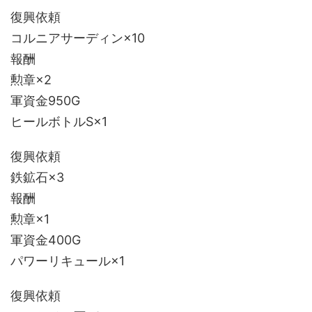
復興依頼
コルニアサーディン×10
報酬
勲章×2
軍資金950G
ヒールボトルS×1
復興依頼
鉄鉱石×3
報酬
勲章×1
軍資金400G
パワーリキュール×1
復興依頼