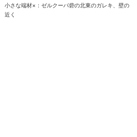
小さな端材×：ゼルクーバ砦の北東のガレキ、壁の
近く