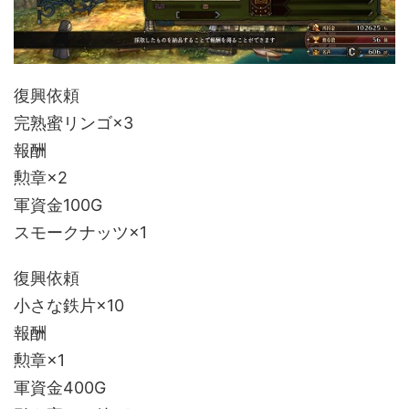
復興依頼
完熟蜜リンゴ×3
報酬
勲章×2
軍資金100G
スモークナッツ×1
復興依頼
小さな鉄片×10
報酬
勲章×1
軍資金400G