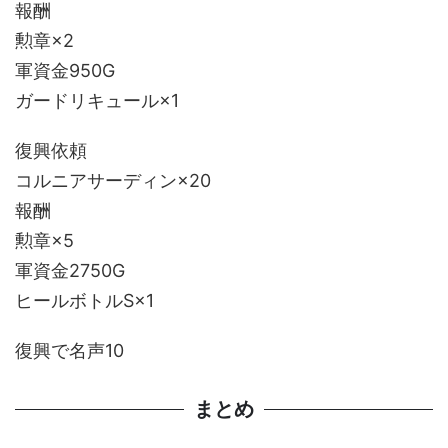
報酬
勲章×2
軍資金950G
ガードリキュール×1
復興依頼
コルニアサーディン×20
報酬
勲章×5
軍資金2750G
ヒールボトルS×1
復興で名声10
まとめ