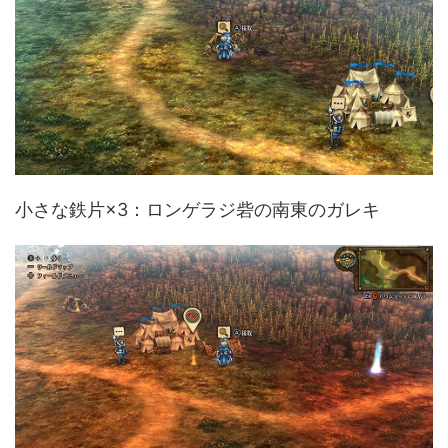
小さな鉄片×3：ロンゲラジ砦の南東のガレキ