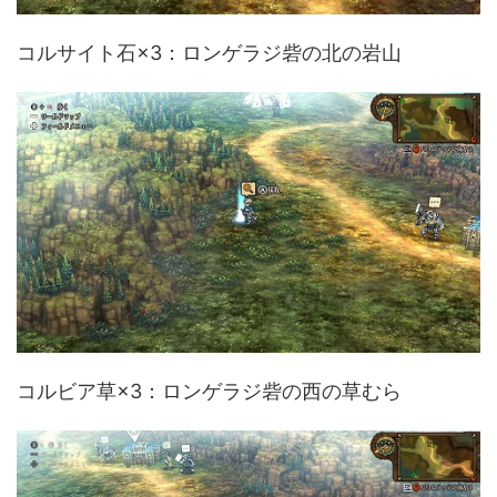
コルサイト石×3：ロンゲラジ砦の北の岩山
コルビア草×3：ロンゲラジ砦の西の草むら