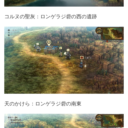
コルヌの聖灰：ロンゲラジ砦の西の遺跡
天のかけら：ロンゲラジ砦の南東