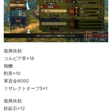
復興依頼
コルビア草×18
報酬
勲章×10
軍資金800G
リザレクトオーブS×1
復興依頼
鉄鉱石×12