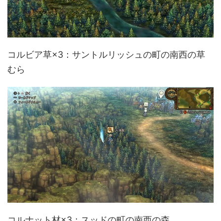
コルビア草×3：サントルリッシュの町の南西の草
むら
コルナット材×3：スッドの町の南西の森