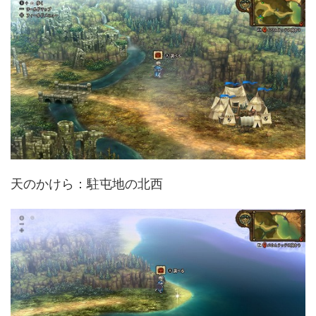
天のかけら：駐屯地の北西