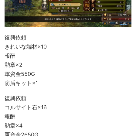
復興依頼
きれいな端材×10
報酬
勲章×2
軍資金550G
防盾キット×1
復興依頼
コルサイト石×16
報酬
勲章×4
軍資金2650G