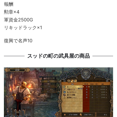
報酬
勲章×4
軍資金2500G
リキッドラック×1
復興で名声10
スッドの町の武具屋の商品