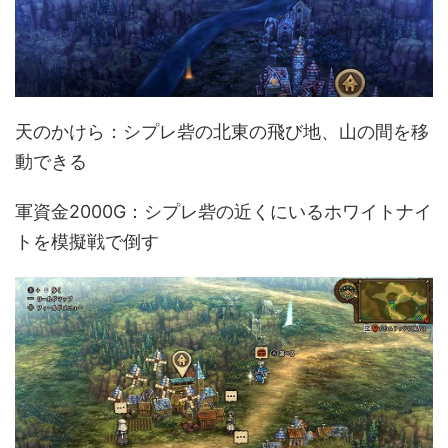
天のかけら：シプレ砦の北東の飛び地、山の間を移
動できる
軍資金2000G：シプレ砦の近くにいるホワイトナイ
トを模擬戦で倒す