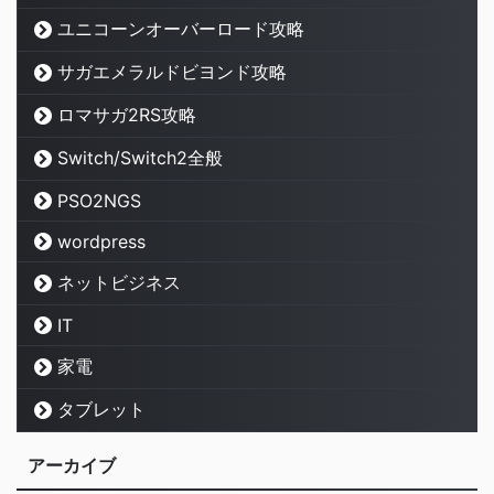
ユニコーンオーバーロード攻略
サガエメラルドビヨンド攻略
ロマサガ2RS攻略
Switch/Switch2全般
PSO2NGS
wordpress
ネットビジネス
IT
家電
タブレット
アーカイブ