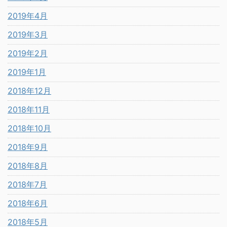
2019年4月
2019年3月
2019年2月
2019年1月
2018年12月
2018年11月
2018年10月
2018年9月
2018年8月
2018年7月
2018年6月
2018年5月