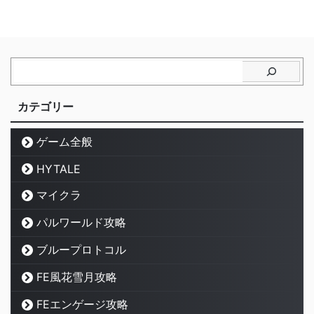
カテゴリー
ゲーム全般
HYTALE
マイクラ
パルワールド攻略
ブループロトコル
FE風花雪月攻略
FEエンゲージ攻略