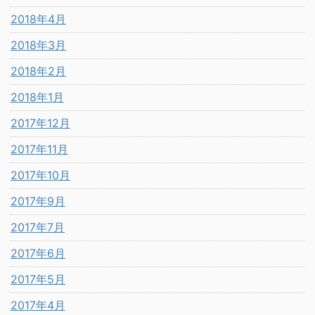
2018年4月
2018年3月
2018年2月
2018年1月
2017年12月
2017年11月
2017年10月
2017年9月
2017年7月
2017年6月
2017年5月
2017年4月