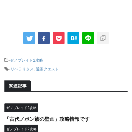
-
ゼノブレイド2攻略
-
リベラリタス
,
通常クエスト
関連記事
ゼノブレイド2攻略
「古代ノポン族の壁画」攻略情報です
ゼノブレイド2攻略