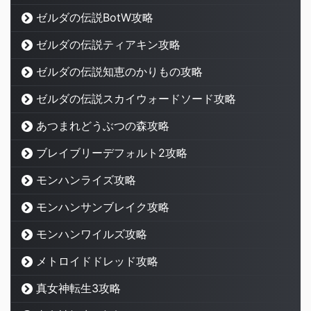
ゼルダの伝説BotW攻略
ゼルダの伝説ティアキン攻略
ゼルダの伝説知恵のかりもの攻略
ゼルダの伝説スカイウォードソード攻略
あつまれどうぶつの森攻略
ブレイブリーデフォルト2攻略
モンハンライズ攻略
モンハンサンブレイク攻略
モンハンワイルズ攻略
メトロイドドレッド攻略
真女神転生3攻略