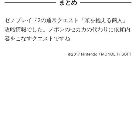
まとめ
ゼノブレイド2の通常クエスト「頭を抱える商人」
攻略情報でした。ノポンのセカカの代わりに依頼内
容をこなすクエストですね。
©2017 Nintendo / MONOLITHSOFT