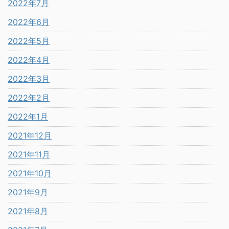
2022年7月
2022年6月
2022年5月
2022年4月
2022年3月
2022年2月
2022年1月
2021年12月
2021年11月
2021年10月
2021年9月
2021年8月