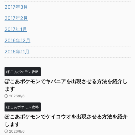
2017年3月
2017年2月
2017年1月
2016年12月
2016年11月
ぽこあポケモン攻略
ぽこあポケモンでキバニアを出現させる方法を紹介し
ます
2026/8/6
ぽこあポケモン攻略
ぽこあポケモンでケイコウオを出現させる方法を紹介
します
2026/8/6