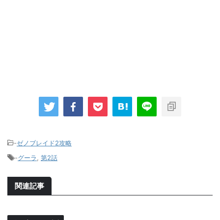
-
ゼノブレイド2攻略
-
グーラ
,
第2話
関連記事