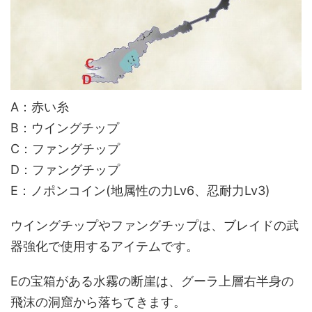
A：赤い糸
B：ウイングチップ
C：ファングチップ
D：ファングチップ
E：ノポンコイン(地属性の力Lv6、忍耐力Lv3)
ウイングチップやファングチップは、ブレイドの武
器強化で使用するアイテムです。
Eの宝箱がある水霧の断崖は、グーラ上層右半身の
飛沫の洞窟から落ちてきます。