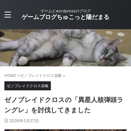
ゲームとwordpressのブログ
ゲームブログちゅこっと陽だまる
HOME
>
ゼノブレイドクロス攻略
>
ゼノブレイドクロス攻略
ゼノブレイドクロスの「異星人核弾頭ラ
ングレ」を討伐してきました
2026年5月27日