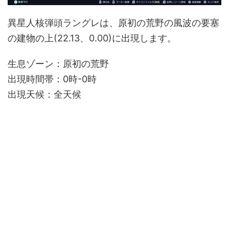
異星人核弾頭ラングレは、原初の荒野の風波の要塞
の建物の上(22.13、0.00)に出現します。
生息ゾーン：原初の荒野
出現時間帯：0時-0時
出現天候：全天候