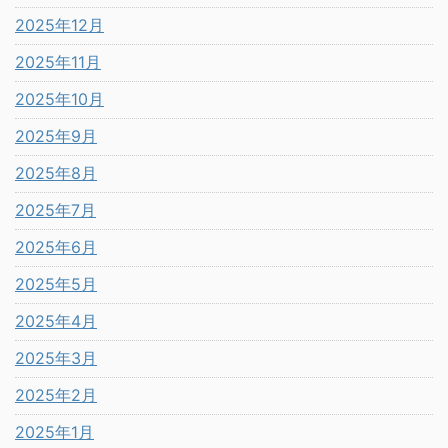
2025年12月
2025年11月
2025年10月
2025年9月
2025年8月
2025年7月
2025年6月
2025年5月
2025年4月
2025年3月
2025年2月
2025年1月