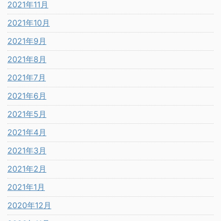
2021年11月
2021年10月
2021年9月
2021年8月
2021年7月
2021年6月
2021年5月
2021年4月
2021年3月
2021年2月
2021年1月
2020年12月