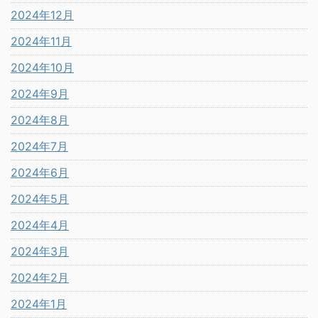
2024年12月
2024年11月
2024年10月
2024年9月
2024年8月
2024年7月
2024年6月
2024年5月
2024年4月
2024年3月
2024年2月
2024年1月