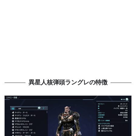
異星人核弾頭ラングレの特徴