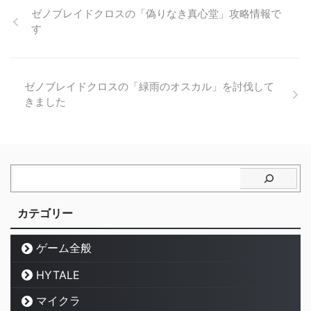
ゼノブレイドクロスの「偽りなき真心堂」攻略情報で
す
ゼノブレイドクロスの「緑雨のオスカル」を討伐して
きました
カテゴリー
ゲーム全般
HYTALE
マイクラ