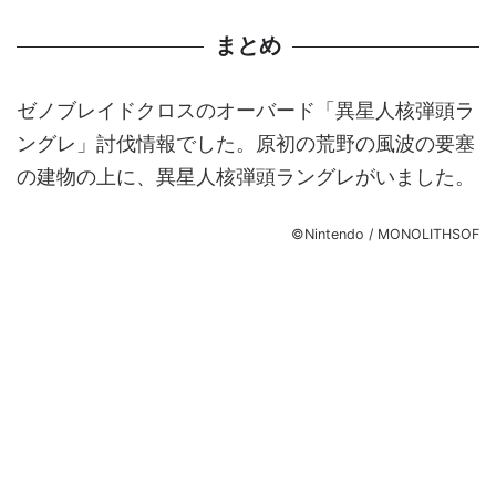
まとめ
ゼノブレイドクロスのオーバード「異星人核弾頭ラ
ングレ」討伐情報でした。原初の荒野の風波の要塞
の建物の上に、異星人核弾頭ラングレがいました。
©Nintendo / MONOLITHSOF