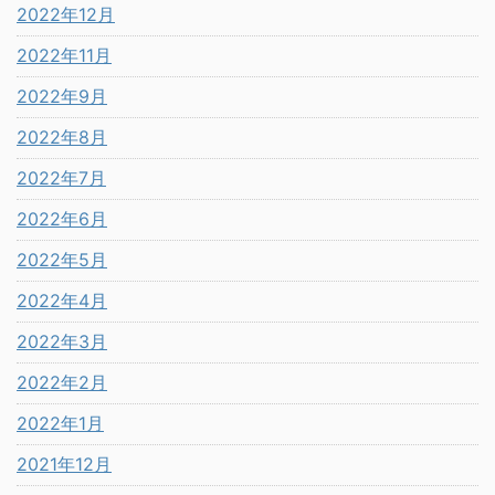
2022年12月
2022年11月
2022年9月
2022年8月
2022年7月
2022年6月
2022年5月
2022年4月
2022年3月
2022年2月
2022年1月
2021年12月