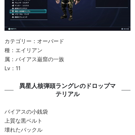
カテゴリー：オーバード
種：エイリアン
属：バイアス巌窟の一族
Lv：11
異星人核弾頭ラングレのドロップマ
テリアル
バイアスの小銭袋
上質な黒ベルト
壊れたバックル