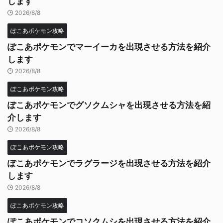
します
2026/8/8
ぽこあポケモン攻略
ぽこあポケモンでマーイーカを出現させる方法を紹介
します
2026/8/8
ぽこあポケモン攻略
ぽこあポケモンでグソクムシャを出現させる方法を紹
介します
2026/8/8
ぽこあポケモン攻略
ぽこあポケモンでラグラージを出現させる方法を紹介
します
2026/8/8
ぽこあポケモン攻略
ぽこあポケモンでコソクムシを出現させる方法を紹介